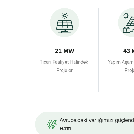
21 MW
43
Ticari Faaliyet Halindeki
Yapım Aşama
Projeler
Proj
Avrupa'daki varlığımızı güçlendi
Hattı