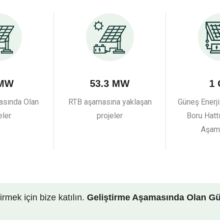
 MW
53.3 MW
1
sında Olan
RTB aşamasına yaklaşan
Güneş Enerj
eler
projeler
Boru Hatt
Aşam
rmek için bize katılın.
Geliştirme Aşamasında Olan Gü