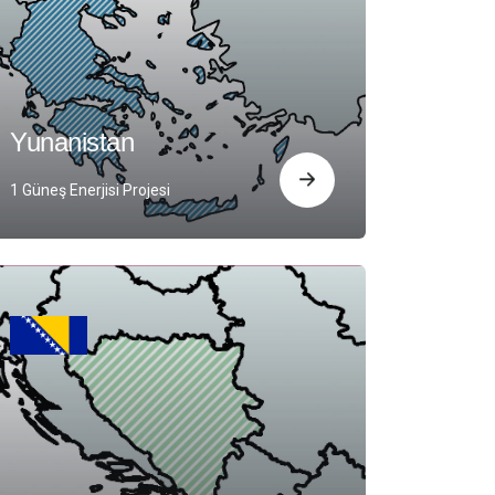
Yunanistan
1 Güneş Enerjisi Projesi