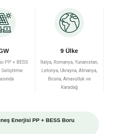
 GW
9 Ülke
isi PP + BESS
İtalya, Romanya, Yunanistan,
ı Geliştirme
Letonya, Ukrayna, Almanya,
asında
Bosna, Arnavutluk ve
Karadağ
neş Enerjisi PP + BESS Boru